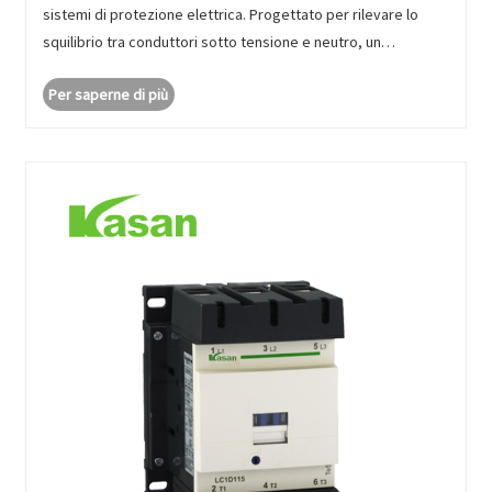
sistemi di protezione elettrica. Progettato per rilevare lo
squilibrio tra conduttori sotto tensione e neutro, un
interruttore differenziale agisce in pochi millisecondi per
Per saperne di più
interrompere l'e......