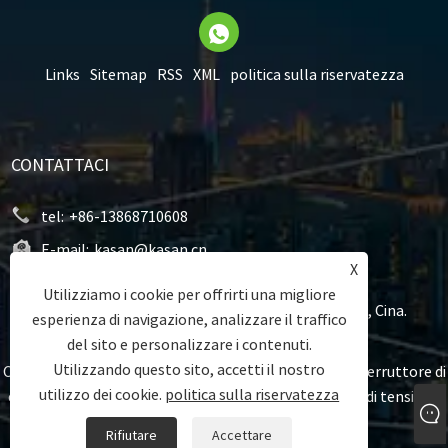
Links
Sitemap
RSS
XML
politica sulla riservatezza
CONTATTACI
tel:
+86-13868710608
E-mail:
kasan@kasan.cn
X
Indirizzo:
N.183, Jingliu Road, Yueqing Economic
Utilizziamo i cookie per offrirti una migliore
Development Zone, Yueqing, Wenzhou, Zhejiang, Cina.
esperienza di navigazione, analizzare il traffico
del sito e personalizzare i contenuti.
Utilizzando questo sito, accetti il ​​nostro
Copyright © 2023 Wenzhou Kasan Electric Co.ltd. - Interruttore di
utilizzo dei cookie.
politica sulla riservatezza
circuito, contattore CA, protezione dell'interruttore di tensione
automatica - Tutti i diritti riservati
Rifiutare
Accettare