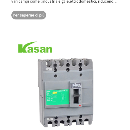
vari campi come l'industria e gli elettrodomestici, riducendo
le perdite e prolungando la durata di servizio, e si sta
Per saperne di più
attualment......