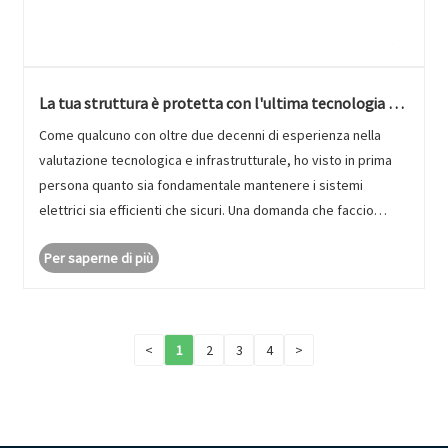
La tua struttura è protetta con l'ultima tecnologia di
interruttore a circuito stampato
Come qualcuno con oltre due decenni di esperienza nella
valutazione tecnologica e infrastrutturale, ho visto in prima
persona quanto sia fondamentale mantenere i sistemi
elettrici sia efficienti che sicuri. Una domanda che faccio
spesso ai gestori delle strutture è questa: sei veramente
Per saperne di più
protetto con......
<
1
2
3
4
>