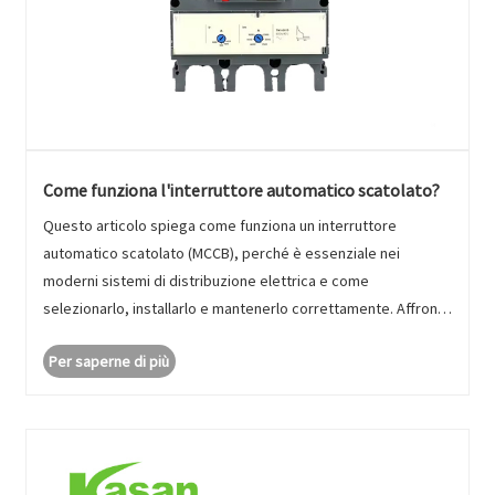
Come funziona l'interruttore automatico scatolato?
Questo articolo spiega come funziona un interruttore
automatico scatolato (MCCB), perché è essenziale nei
moderni sistemi di distribuzione elettrica e come
selezionarlo, installarlo e mantenerlo correttamente. Affronta
inoltre i punti critici più comuni dei clienti, come guasti alla
Per saperne di più
protezione da so......