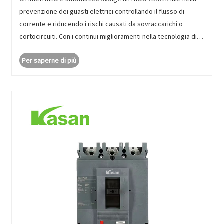
prevenzione dei guasti elettrici controllando il flusso di
corrente e riducendo i rischi causati da sovraccarichi o
cortocircuiti. Con i continui miglioramenti nella tecnologia di
produzione, i moderni dispositivi di protezione stanno
Per saperne di più
diven......